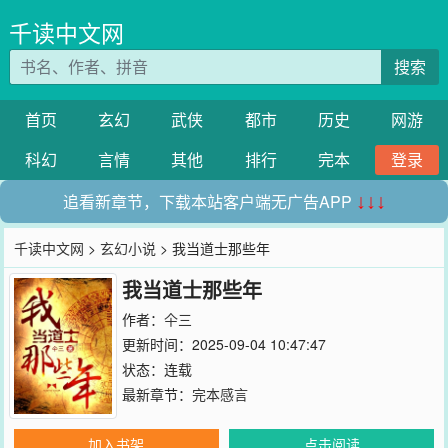
千读中文网
搜索
首页
玄幻
武侠
都市
历史
网游
科幻
言情
其他
排行
完本
登录
追看新章节，下载本站客户端无广告APP
↓↓↓
千读中文网
>
玄幻小说
> 我当道士那些年
我当道士那些年
作者：
仐三
更新时间：2025-09-04 10:47:47
状态：连载
最新章节：
完本感言
加入书架
点击阅读