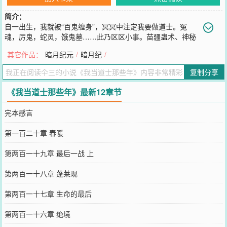
简介：
自一出生，我就被“百鬼缠身”，冥冥中注定我要做道士。冤
魂，厉鬼，蛇灵，饿鬼墓……此乃区区小事。苗疆蛊术、神秘
的川地南部养尸地、当地流传甚广却闭口不言的“不老村长”传说？道
其它作品：
暗月纪元
/
暗月纪
/
术玄学山、医、命、卜、相依次掀开神秘面纱……道家源流传承千
年，未必一切只是传说，我当道士那些年，为您揭开一个神秘未知的
复制分享
道家世界！------------------------------------------------以后这里将成为首
发地址，最新章节内容在这里首发。感谢天涯等地跟过来的众多朋
《我当道士那些年》最新12章节
友，希望大家花费一分钟的时间帮忙注册个账号，多多点击一下章
节，封面下方有个“推荐票”，每位注册用户每天都有一票的，希望大
完本感言
家每天都投一下，谢谢大家支持！
您要是觉得《
我当道士那些年
》还不错的话请不要忘记向您QQ群和微
第一百二十章 春暖
博微信里的朋友推荐哦！
第两百一十九章 最后一战 上
第两百一十八章 蓬莱现
第两百一十七章 生命的最后
第两百一十六章 绝境