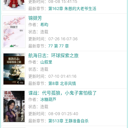
更新时间：08-08 15:41:15
最新章节：
第162章 朱慈的大老爷生活
锦撷芳
作者：
希昀
状态：连载
更新时间：07-26 16:07:36
最新章节：
77 第 77 章
航海日志：环球探索之旅
作者：
山叙里
状态：连载
更新时间：07-10 01:41:16
最新章节：
第8章 北非风情
谍战：代号孤狼，小鬼子害怕极了
作者：
冰糖葫芦
状态：连载
更新时间：08-09 01:25:40
最新章节：
第513章 王静准备自杀