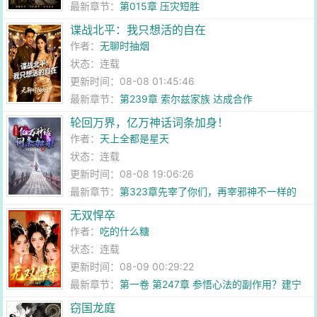
最新章节：
第015章 压灾短胜
谍战北平：我只想活的自在
作者：
无聊时抽烟
状态：连载
更新时间：08-08 01:45:46
最新章节：
第239章 索尔兹家族 达成合作
轮回万界，亿万神话词条加身！
作者：
天上全都是星天
状态：连载
更新时间：08-08 19:06:26
最新章节：
第323章先宰了你们，再宰邪神不一样的
吗？
无双悍卒
作者：
吃的什么糖
状态：连载
更新时间：08-09 00:29:22
最新章节：
第一卷 第247章 参悟心法的副作用？建宁
王有私心
窃国龙庭