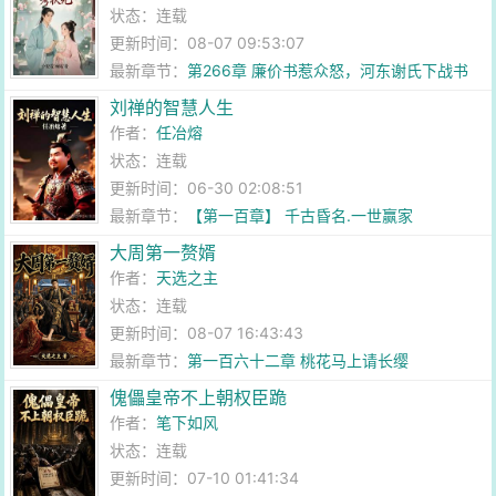
状态：连载
更新时间：08-07 09:53:07
最新章节：
第266章 廉价书惹众怒，河东谢氏下战书
刘禅的智慧人生
作者：
任冶熔
状态：连载
更新时间：06-30 02:08:51
最新章节：
【第一百章】 千古昏名.一世赢家
大周第一赘婿
作者：
天选之主
状态：连载
更新时间：08-07 16:43:43
最新章节：
第一百六十二章 桃花马上请长缨
傀儡皇帝不上朝权臣跪
作者：
笔下如风
状态：连载
更新时间：07-10 01:41:34