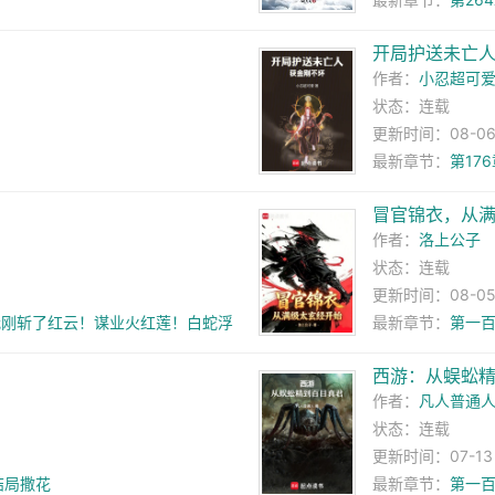
开局护送未亡
作者：
小忍超可
状态：连载
更新时间：08-06 
最新章节：
第17
冒官锦衣，从
作者：
洛上公子
状态：连载
更新时间：08-05 
我刚斩了红云！谋业火红莲！白蛇浮
最新章节：
第一百
西游：从蜈蚣
作者：
凡人普通
状态：连载
更新时间：07-13 0
结局撒花
最新章节：
第一百