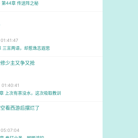
 第44章 传送阵之秘
歸
1:41:47
章 三言两语，却惹逸志遐思
魔修少主又争又抢
1:40:41
0章 上次有茶没水，这次吸取教训
悟空看西游后摆烂了
5:07:04
4章 拳打六圣，脚踢鸿钧