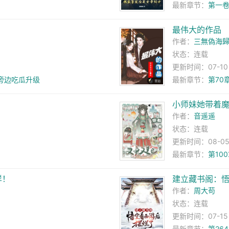
最新章节：
第一卷
最伟大的作品
作者：
三無偽海
状态：连载
更新时间：07-10 0
在旁边吃瓜升级
最新章节：
第70
！
小师妹她带着
作者：
音遥遥
状态：连载
更新时间：08-05 0
最新章节：
第10
样！
建立藏书阁：
作者：
周大苟
状态：连载
更新时间：07-15 0
最新章节：
第26