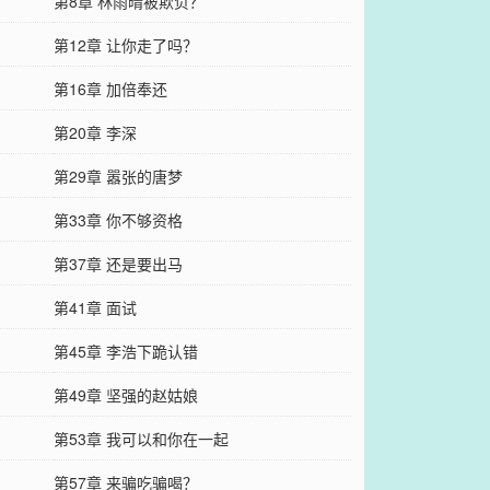
第8章 林雨晴被欺负？
第12章 让你走了吗？
第16章 加倍奉还
第20章 李深
第29章 嚣张的唐梦
第33章 你不够资格
第37章 还是要出马
第41章 面试
第45章 李浩下跪认错
第49章 坚强的赵姑娘
第53章 我可以和你在一起
第57章 来骗吃骗喝？