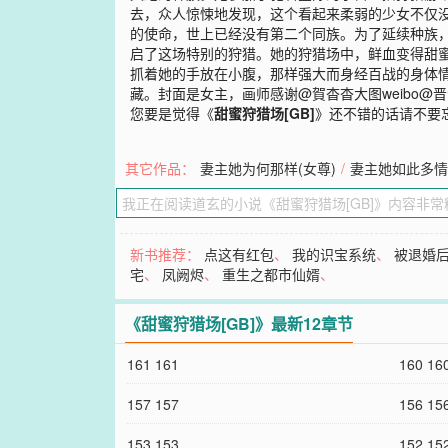
去，众人惊悚地发现，这个看起来柔弱的少女不仅
的使命，世上已经没有第二个同族。为了延续种族
启了这场特别的狩猎。她的狩猎场中，鲜血变得甜
抓着她的手放在小腹，那样强大而身经百战的身体情
藏。封面是女主，画师感谢@賀杳杳大图weibo
您要是觉得《
甜蜜狩猎场[GB]
》还不错的话请不要
其它作品：
妻主她为何那样(女尊)
/
妻主她如此多情
新书推荐：
点这有红包
、
我的识宝系统
、
被退婚
宅
、
凤阙烬
、
重生之都市仙婿
、
《甜蜜狩猎场[GB]》最新12章节
161 161
160 16
157 157
156 15
153 153
152 15