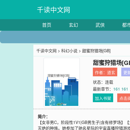
千读中文网
首页
玄幻
武侠
都
千读中文网
>
科幻小说
> 甜蜜狩猎场[GB]
甜蜜狩猎场[G
作者：
道玄
更新
状态：连载
最新章节：
161 161
加入书架
点击
简介：
【女非男C，阶段性1V1|GB男生子|含有修罗场
灭绝的种族。她参加了驰名星际的宇宙直播狩猎游