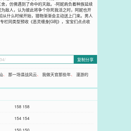
舍，仿佛遇到了命中的天敌。-阿妮肩负着种族延续
视为敌人，认为彼此将争个你死我活之时，阿妮也开
知从什么时候开始，猎物渐渐会主动送上门来。男人
栏同类型预收《恶灵缠身[GB]》，宝宝们点点收
复制分享
仙
、
那一场谍战风云
、
我做天官那些年
、
漫游的
158 158
154 154
150 150