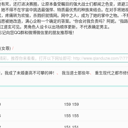
没有死，还打进决赛圈，让原本备受瞩目的强大战士们都闻之色变，退避三
，她不得不在宇宙中挑选最强悍、特质最优秀的种族来结合。在对手将她
蜜，疼痛转为欢愉，杀戮织就情网。网中之人，成为了她的掌中之物。-不
愿被她改造，满心企盼一个确定的答案。“你会对我负责吗？阿妮。”指路专
@晋江道玄可见。男角色人设卡以出场顺序更新，不代表确定男主。
忘记向您QQ群和微博微信里的朋友推荐哦！
(女尊)
/
后，我成了未婚妻高不可攀的神！
、
我当道士那些年
、
重生现代之都市修
0
159 159
6
155 155
2
151 151