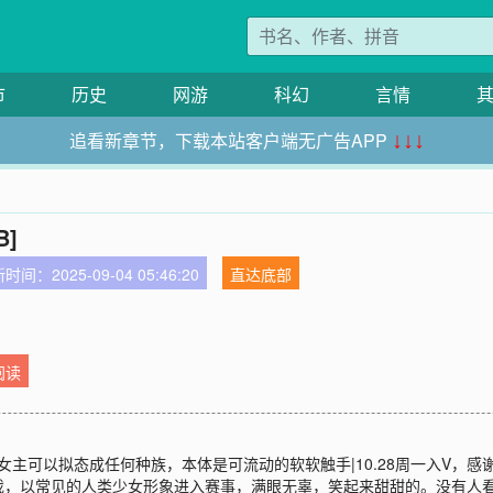
市
历史
网游
科幻
言情
追看新章节，下载本站客户端无广告APP
↓↓↓
B]
时间：2025-09-04 05:46:20
直达底部
阅读
】【女主可以拟态成任何种族，本体是可流动的软软触手|10.28周一入V
戏，以常见的人类少女形象进入赛事，满眼无辜，笑起来甜甜的。没有人