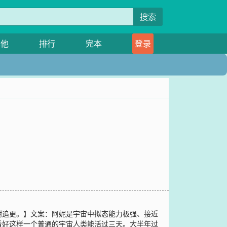
搜索
其他
排行
完本
登录
，感谢追更。】文案：阿妮是宇宙中拟态能力极强、接近
看好这样一个普通的宇宙人类能活过三天。大半年过