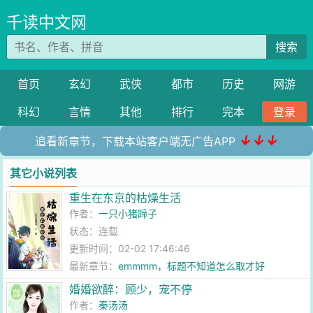
千读中文网
搜索
首页
玄幻
武侠
都市
历史
网游
科幻
言情
其他
排行
完本
登录
↓↓↓
追看新章节，下载本站客户端无广告APP
其它小说列表
重生在东京的枯燥生活
作者：
一只小猪蹄子
状态：连载
更新时间：02-02 17:46:46
最新章节：
emmmm，标题不知道怎么取才好
婚婚欲醉：顾少，宠不停
作者：
秦汤汤