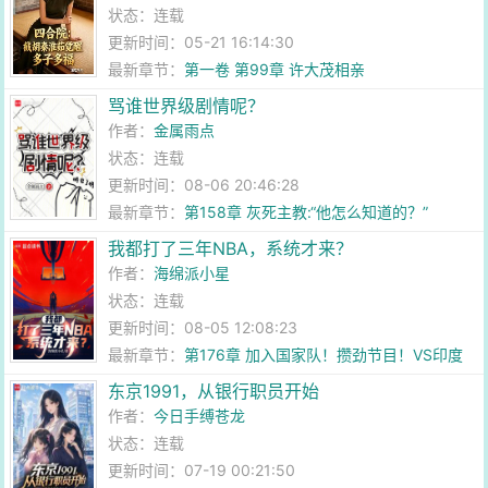
状态：连载
更新时间：05-21 16:14:30
最新章节：
第一卷 第99章 许大茂相亲
骂谁世界级剧情呢？
作者：
金属雨点
状态：连载
更新时间：08-06 20:46:28
最新章节：
第158章 灰死主教:“他怎么知道的？”
我都打了三年NBA，系统才来？
作者：
海绵派小星
状态：连载
更新时间：08-05 12:08:23
最新章节：
第176章 加入国家队！攒劲节目！VS印度
队！大赢100分？【求订阅】
东京1991，从银行职员开始
作者：
今日手缚苍龙
状态：连载
更新时间：07-19 00:21:50