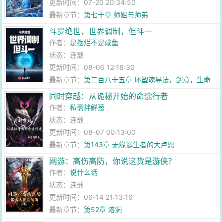
更新时间：07-20 20:34:50
最新章节：
第七十章 师姐与师弟
斗罗绝世，世界调制，但斗一
作者：
是摆烂不是咸鱼
状态：连载
更新时间：08-06 12:18:30
最新章节：
第二百八十五章 环塑魂导法，剑意，生命
金属
同时穿越：从诡秘开始的命途行者
作者：
私斋拌鲜葱
状态：连载
更新时间：08-07 00:13:00
最新章节：
第143章 无缘诞生者的大卢恩
网游：高伤高防，你说这货是游侠？
作者：
说什么话
状态：连载
更新时间：06-14 21:13:16
最新章节：
第52章 溶洞