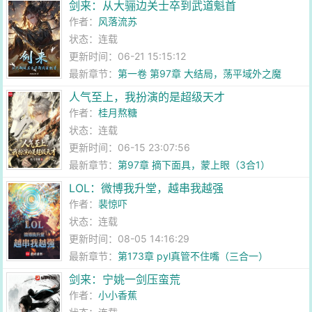
剑来：从大骊边关士卒到武道魁首
作者：
风落流苏
状态：连载
更新时间：06-21 15:15:12
最新章节：
第一卷 第97章 大结局，荡平域外之魔
人气至上，我扮演的是超级天才
作者：
桂月熬糖
状态：连载
更新时间：06-15 23:07:56
最新章节：
第97章 摘下面具，蒙上眼（3合1）
LOL：微博我升堂，越串我越强
作者：
裴惊吓
状态：连载
更新时间：08-05 14:16:29
最新章节：
第173章 pyl真管不住嘴（三合一）
剑来：宁姚一剑压蛮荒
作者：
小小香蕉