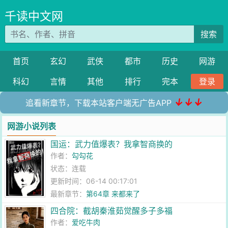
千读中文网
搜索
首页
玄幻
武侠
都市
历史
网游
科幻
言情
其他
排行
完本
登录
↓↓↓
追看新章节，下载本站客户端无广告APP
网游小说列表
国运：武力值爆表？我拿智商换的
作者：
勾勾花
状态：连载
更新时间：06-14 00:17:01
最新章节：
第64章 来都来了
四合院：截胡秦淮茹觉醒多子多福
作者：
爱吃牛肉