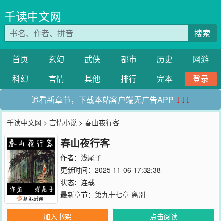
千读中文网
搜索
首页
玄幻
武侠
都市
历史
网游
科幻
言情
其他
排行
完本
登录
追看新章节，下载本站客户端无广告APP
↓↓↓
千读中文网
>
言情小说
> 春山夜行客
春山夜行客
作者：
浅尾子
更新时间：2025-11-06 17:32:38
状态：连载
最新章节：
第九十七章 离别
加入书架
点击阅读