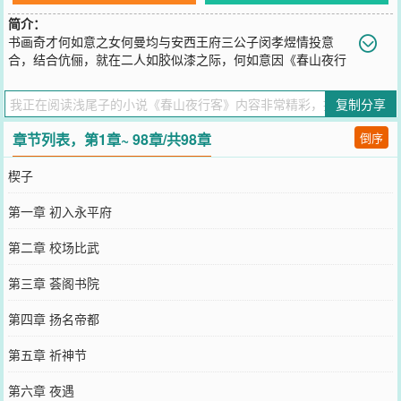
简介：
书画奇才何如意之女何曼均与安西王府三公子闵孝煜情投意
合，结合伉俪，就在二人如胶似漆之际，何如意因《春山夜行
客》一画卷入皇权之争，全家尽遭屠戮，何曼均亦生死未卜……
您要是觉得《
春山夜行客
》还不错的话请不要忘记向您QQ群和微博微
复制分享
信里的朋友推荐哦！
章节列表，第1章~ 98章/共98章
倒序
楔子
第一章 初入永平府
第二章 校场比武
第三章 荟阁书院
第四章 扬名帝都
第五章 祈神节
第六章 夜遇