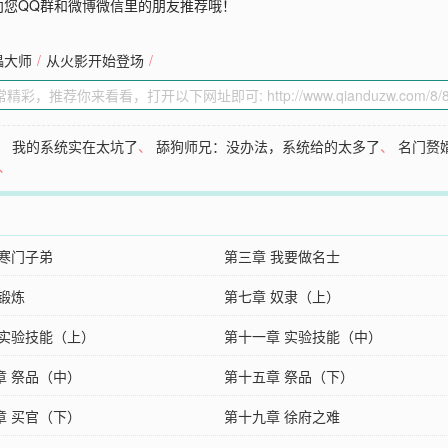
向您QQ群和微博微信里的朋友推荐哦！
儡大师
/
从火影开始登场
/
、
我的系统实在太坑了
、
舔狗师兄：没办法，系统给的太多了
、
名门赘
、
 寒门子弟
第三章 我要做名士
 锻炼
第七章 奴隶（上）
 实验技能（上）
第十一章 实验技能（中）
章 祭品（中）
第十五章 祭品（下）
章 买官（下）
第十九章 徐府之难