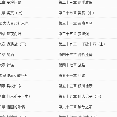
二章 军粮问题
第二十三章 两手准备
六章 奖赏（上）
第二十七章 奖赏（中）
章 大人真乃神人也
第三十一章 召唤军马
四章 趁夜而归
第三十五章 猪坚强
八章 遭遇战（下）
第三十九章 一千破十万（上）
二章 喝酒
第四十三章 讨价还价
六章 计谋
第四十七章 战胜
 彭脱and猪坚强
第五十一章 利诱
四章 兵权如命
第五十五章 颍川徐康
八章 仙人弟子（中）
第五十九章 仙人弟子（下）
二章 懵圈的朱儁
第六十三章 破敌之策