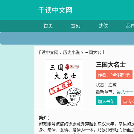
千读中文网
首页
玄幻
武侠
都
千读中文网
>
历史小说
> 三国大名士
三国大名士
作者：
24K纯帅鸦
状态：连载
最新章节：
第八十一
加入书架
点击
简介：
游戏账号被盗的徐康意外穿越到东汉末年，幸运的
身、亲情、友情、爱情为一体，乃是帅鸦呕心沥血