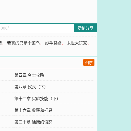
复制分享
婿
、
我真的只是个菜鸟
、
妙手赘婿
、
末世大玩家
、
倒序
第四章 名士攻略
第八章 奴隶（下）
第十二章 实验技能（下）
第十六章 收获和打算
第二十章 徐康的愤怒