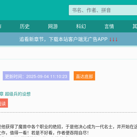
市
历史
网游
科幻
言情
追看新章节，下载本站客户端无广告APP
↓↓↓
更新时间：2025-09-04 11:10:23
直达底部
章 超级兵的设想
阅读
是他获得了魔兽中各个职业的绝招，于是他决心成为一代名士，并开始在
之作，值得一看！若是不好看，作者便吞翔自尽！