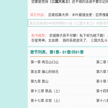
您要是觉得《
三国大名士
》还不错的话请不要忘记
其它作品：
忍者招募大师
/
木叶最强虫使
/
忍界傀
新书推荐：
京城佛子高不可攀！私下却为她下跪！
巨星男神，太会撩
、
我的系统逆天了
、
三国大乱斗
章节列表，第1章~ 81章/共81章
第一章 再见山口山
第二章
第五章 偏心的徐氏
第六章
第九章 靠山
第十章
第十三章 祭品（上）
第十四
第十七章 买官（上）
第十八