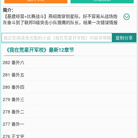
简介：
【基建经营+比赛战斗】燕绍南穿到星际，好不容易从战场炮
灰奋斗到了联邦S级突击小队银鹰的队长，结果一次错误情报
导致身陨虫巢。等燕绍南再次醒来，她发现自己又双叕叕穿了！她被
人扔到了一颗环境恶劣的荒星，而一个奇怪的声音在她的脑海中响起
复制分享
——[滴！军校建设系统正在绑定中，本系统将辅助您建设出星际最强
军校！]荒星建军校？这确定不是在开玩笑？这破地真的有人来吗？但
《我在荒星开军校》最新12章节
系统给出了燕绍南难以拒绝的奖励，她也只好硬着头皮上了。于是，
建学校，找老师，招学生，627军校横空出世！一开始，军校生们听
282 番外六
说627军校所在的星球是一颗边远星系的荒星时还在嘲笑这是哪里冒
出来的野鸡学校，这校长不会是搞诈骗的吧？后来，军校联赛上627
281 番外五
军校一鸣惊人，他们有着钢铁般的意志和超强的战斗力，其他军校的
学生惊呆了——等等，他们队伍最前面的那个领队不是体质精神力双
280 番外四
C被所有军校拒绝的XX吗？和她说话的那个不是首都星有名的傻白甜
大小姐吗？还有那个据说因为叛逆而离开首都星的废柴居然也是去了
279 番外三
627？为什么他们变得这么厉害？627是有什么魔法吗？报名表和转学
申请如雪花般涌入627军校，军校生们纷纷表示给个机会吧！他们也
278 番外二
想变强！627的人一脸沉痛：你们根本不知道我们到底经历了什么，
校长是狗！————————————————————阅读指南：
277 番外一
①主线是建设经营发展学校，是一篇校长视角的星际军校文，学生戏
份有点多，男主偏背景板。②分单兵、舰船、指挥三系，除了机甲以
276 正文完