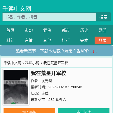
千读中文网
搜索
首页
玄幻
武侠
都市
历史
网游
科幻
言情
其他
排行
完本
登录
追看新章节，下载本站客户端无广告APP
↓↓↓
千读中文网
>
科幻小说
> 我在荒星开军校
我在荒星开军校
作者：
发光梨
更新时间：2025-09-13 17:00:43
状态：连载
最新章节：
282 番外六
加入书架
点击阅读