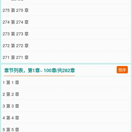
外还有战机、战舰和动力装甲，有地面作战也有太空战。③非硬科
幻，有很多不科学情节，金手指很大，相关专业慎看。④更新不太稳
275 第 275 章
定，收尾中，目前进度是最后一卷，完结时间未知。⑤修过很多次文
了，以最新修改版为准。-预收文案《异世界开店之旅》陶奇意外绑定
274 第 274 章
了商店经营系统，前往不同世界经营各式各样的店铺。店铺1：开在无
限流副本中的克系小吃店玩家们惊愕地发现原本凶神恶煞的鬼怪们竟
273 第 273 章
老老实实地在一家古怪的小吃店门口排队等叫号。店里传来副本大
boss的催促声：“老板，我的铁板触手还没好啊！”陶奇：“来了！来
272 第 272 章
了！本店上了新品大眼珠子奶茶，要不要尝尝，我给你打个折！”店铺
2：开在星际世界的鬼屋首都星新开了一家鬼屋，吸引了不少喜欢刺激
271 第 271 章
的年轻人。顾客出来以后惊魂未定：“老板从哪里找来的员工，演技这
么好！刚刚差点以为要真没命了！”陶奇表示鬼屋怎么能没有真鬼呢？
章节列表，第1章~ 100章/共282章
倒序
店铺3：开在修真世界的网吧《惊！元婴大佬沉迷游戏无心修炼是人性
的扭曲还是道德的沦丧？》修真界人士在一家诡异的店铺里发现了一
1 第 1 章
种比心魔更加可怕的东西，在数次想要戒网瘾失败以后，他们发现游
戏打着打着竟然突破了？！……在陶奇的经营下，每家店铺都生意火
2 第 2 章
爆，而她的旅程才刚刚开始。阅读指南：①比较类似单机经营游戏，
无脑爽文②还在调整大纲中，下一本就写这个③看情况，可能只有这
3 第 3 章
三个世界感兴趣可以收藏～-
您要是觉得《
我在荒星开军校
》还不错的话请不要忘记向您QQ群和微
4 第 4 章
博微信里的朋友推荐哦！
5 第 5 章