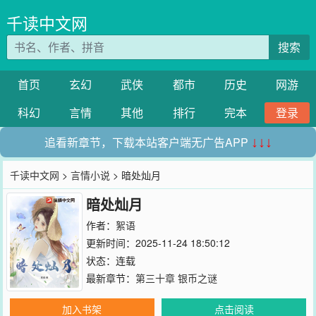
千读中文网
搜索
首页
玄幻
武侠
都市
历史
网游
科幻
言情
其他
排行
完本
登录
追看新章节，下载本站客户端无广告APP
↓↓↓
千读中文网
>
言情小说
> 暗处灿月
暗处灿月
作者：
絮语
更新时间：2025-11-24 18:50:12
状态：连载
最新章节：
第三十章 银币之谜
加入书架
点击阅读