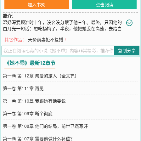
加入书架
点击阅读
简介：
温妤深爱顾淮时十年，没名没分跟了他三年。最终，只因他的
白月光一句话：想吃杨梅了。半夜，他把她丢在高速，去给白
月光摘杨梅。温妤被撞死了。重生回到三年前，她向他表白的当晚。
其它作品：
天价前妻拒不复婚
/
她果断止损，转身相亲订婚，远离他。订婚宴。他却将她抵在墙角，
语气冰冷，“嫁人，我同意了？”
复制分享
您要是觉得《
她不乖
》还不错的话请不要忘记向您QQ群和微博微信里
的朋友推荐哦！
《她不乖》最新12章节
第一卷 第112章 亲爱的旅人（全文完）
第一卷 第111章 再见
第一卷 第110章 我跟她有话要说
第一卷 第109章 断个彻底
第一卷 第108章 他们的结局，前世已然写好
第一卷 第107章 需要他做什么补偿？