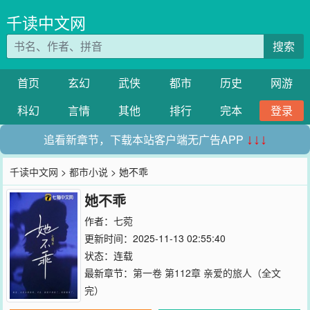
千读中文网
搜索
首页
玄幻
武侠
都市
历史
网游
科幻
言情
其他
排行
完本
登录
追看新章节，下载本站客户端无广告APP
↓↓↓
千读中文网
>
都市小说
> 她不乖
她不乖
作者：
七菀
更新时间：2025-11-13 02:55:40
状态：连载
最新章节：
第一卷 第112章 亲爱的旅人（全文
完）