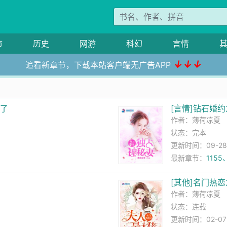
市
历史
网游
科幻
言情
↓↓↓
追看新章节，下载本站客户端无广告APP
炸了
[言情]钻石婚
作者：
薄荷凉夏
状态：完本
更新时间：09-28 
最新章节：
115
[其他]名门热
作者：
薄荷凉夏
状态：连载
更新时间：02-07 1