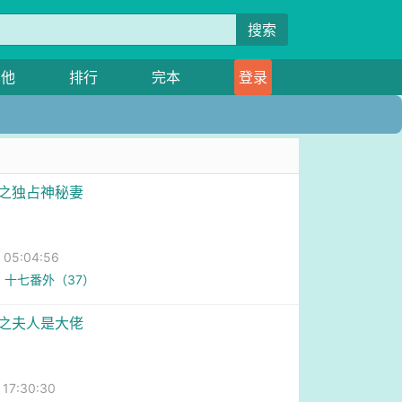
搜索
其他
排行
完本
登录
约之独占神秘妻
05:04:56
5、十七番外（37）
恋之夫人是大佬
7:30:30