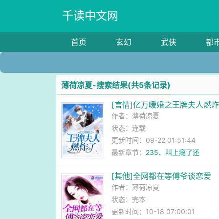
千读中文网
首页
玄幻
武侠
都
薄荷凉夏-搜索结果(共5条记录)
[言情]亿万暖婚之王牌夫人燃
作者：
薄荷凉夏
状态：连载
更新时间：09-22 01:51:44
最新章节：
235、叫上瘾了还
[其他]全网都在等傅爷谈恋爱
作者：
薄荷凉夏
状态：完本
更新时间：10-18 07:00:01