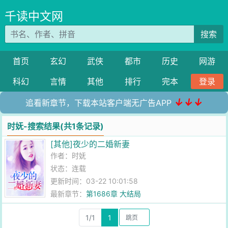
千读中文网
搜索
首页
玄幻
武侠
都市
历史
网游
科幻
言情
其他
排行
完本
登录
↓↓↓
追看新章节，下载本站客户端无广告APP
时妩-搜索结果(共1条记录)
[其他]夜少的二婚新妻
作者：
时妩
状态：连载
更新时间：03-22 10:01:58
最新章节：
第1686章 大结局
1/1
1