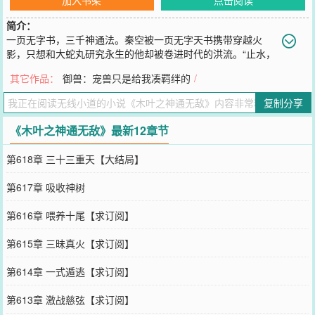
简介：
一页无字书，三千神通法。秦空被一页无字天书携带穿越火
影，只想和大蛇丸研究永生的他却被卷进时代的洪流。“止水，
你别那么天真好么？三代就是个骗子。”“小鼬，你还小，脑袋都没发
其它作品：
御兽：宠兽只是给我凑羁绊的
/
育完全，别考虑那么多行么？”作为宇智波止水的幼弟，他很无奈。
您要是觉得《
木叶之神通无敌
》还不错的话请不要忘记向您QQ群和微
复制分享
博微信里的朋友推荐哦！
《木叶之神通无敌》最新12章节
第618章 三十三重天【大结局】
第617章 吸收神树
第616章 喂养十尾【求订阅】
第615章 三昧真火【求订阅】
第614章 一式遁逃【求订阅】
第613章 激战慈弦【求订阅】