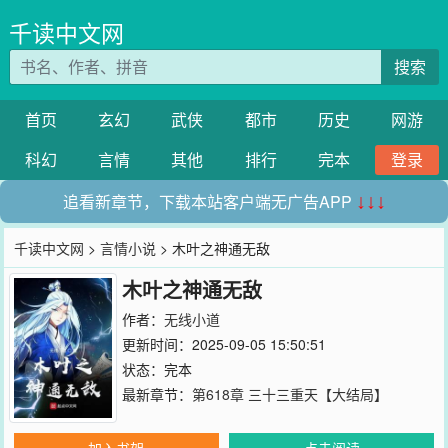
千读中文网
搜索
首页
玄幻
武侠
都市
历史
网游
科幻
言情
其他
排行
完本
登录
追看新章节，下载本站客户端无广告APP
↓↓↓
千读中文网
>
言情小说
> 木叶之神通无敌
木叶之神通无敌
作者：
无线小道
更新时间：2025-09-05 15:50:51
状态：完本
最新章节：
第618章 三十三重天【大结局】
加入书架
点击阅读