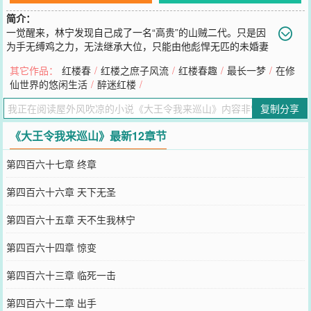
简介：
一觉醒来，林宁发现自己成了一名“高贵”的山贼二代。只是因
为手无缚鸡之力，无法继承大位，只能由他彪悍无匹的未婚妻
来继承。面对汹涌而来的敌人，林宁视死如归：“五娘，强敌来袭！你
其它作品：
红楼春
/
红楼之庶子风流
/
红楼春趣
/
最长一梦
/
在修
快带人撤，我来断后，我是男人我来扛！啊！老婆你干什么？”一束着
仙世界的悠闲生活
/
醉迷红楼
/
马尾的青衣少女随手将林宁推到了后方，淡淡道：“贱内暂且退避，后
宫禁止干政。”说罢，手提三尺青锋，尽斩来敌。“大王，那我干啥？”
复制分享
“夫君你不喜武道，那就……带着小九儿，去巡山吧。”“得令！大王叫
我来巡山咯！”“姐夫啊，我们去巡什么山呀？”“自然是这十万里江
《大王令我来巡山》最新12章节
山！”
您要是觉得《
大王令我来巡山
》还不错的话请不要忘记向您QQ群和微
第四百六十七章 终章
博微信里的朋友推荐哦！
第四百六十六章 天下无圣
第四百六十五章 天不生我林宁
第四百六十四章 惊变
第四百六十三章 临死一击
第四百六十二章 出手