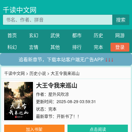
千读中文网
搜索
首页
玄幻
武侠
都市
历史
网游
科幻
言情
其他
排行
完本
登录
追看新章节，下载本站客户端无广告APP
↓↓↓
千读中文网
>
历史小说
> 大王令我来巡山
大王令我来巡山
作者：
屋外风吹凉
更新时间：2025-08-29 03:59:31
状态：完本
最新章节：
开新书了！！
加入书架
点击阅读