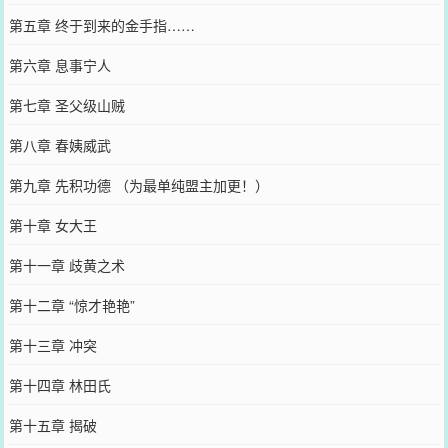
第五章 终于到来的金手指……
第六章 息事宁人
第七章 圣父级山贼
第八章 春姨威武
第九章 先积功德 （为最单纯盟主加更！）
第十章 女大王
第十一章 歧黄之术
第十二章 “惊才艳艳”
第十三章 冲突
第十四章 林田氏
第十五章 揭破