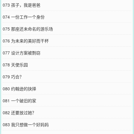
073 孩子，我是爸爸
074 一份工作一个身份
075 那座还未命名的游乐场
076 为未来的美好而干杯
077 设计方案被剽窃
078 天使乐园
079 巧合？
080 约翰逊的抉择
081 一个破旧的家
082 还要放过她？
083 我只想做一个好妈妈