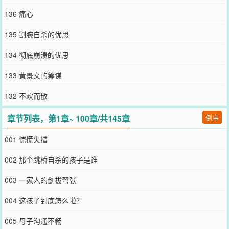
136 痛心
135 割腕自杀的优思
134 彻底崩溃的优思
133 黄景文的筹谋
132 不欢而散
章节列表，第1章~ 100章/共145章
倒序
001 惊慌失措
002 那个跳桥自杀的孩子是谁
003 一家人的剑拔弩张
004 这孩子到底怎么啦？
005 母子沟通不畅