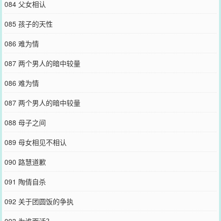
084 父女相认
085 孩子的天性
086 难为情
087 两个男人的暗中较量
086 难为情
087 两个男人的暗中较量
088 母子之间
089 母女相见不相认
090 路慧道歉
091 陶倩自杀
092 关于团圆饭的争执