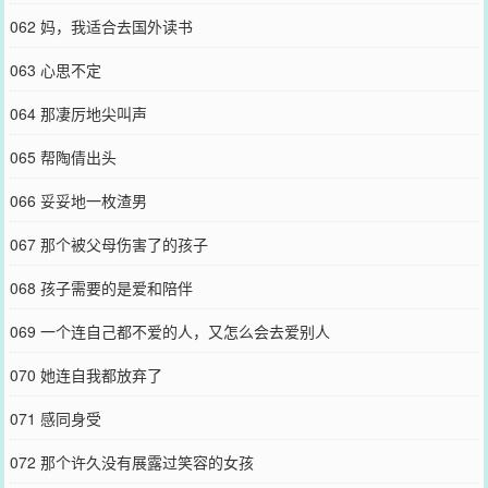
062 妈，我适合去国外读书
063 心思不定
064 那凄厉地尖叫声
065 帮陶倩出头
066 妥妥地一枚渣男
067 那个被父母伤害了的孩子
068 孩子需要的是爱和陪伴
069 一个连自己都不爱的人，又怎么会去爱别人
070 她连自我都放弃了
071 感同身受
072 那个许久没有展露过笑容的女孩