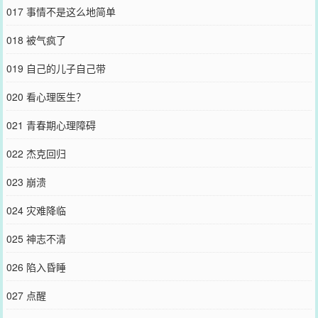
017 事情不是这么地简单
018 被气疯了
019 自己的儿子自己带
020 看心理医生？
021 青春期心理障碍
022 杰克回归
023 崩溃
024 灾难降临
025 神志不清
026 陷入昏睡
027 点醒