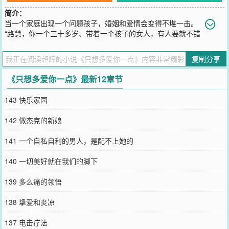
简介：
当一个家庭出现一个问题孩子，婚姻和爱情会变得不堪一击。
“路慧，你一个三十多岁、带着一个孩子的女人，有人要就不错
了，你还有什么可挑剔的？”当妈的破口大骂。路慧是一名出色的设计
师，她原本有一个幸福的家庭，儿子聪慧听话，她和丈夫事业有成。
复制分享
这个人人羡慕的家庭，却因为一向成绩优异的儿子突然不愿意踏进校
门而陷入痛苦的深渊，家庭变得支离破碎。她一下不知何去何从，人
《只想多爱你一点》最新12章节
生变得异常艰困……历过无数的挣扎，她决心从痛苦和迷茫中走出
来，用坚强和爱带着孩子重新出发！三十多岁、带着孩子的女人没人
143 快乐家园
要？杰克：“露西，你在我心里是无可取代的！”约翰逊：“露西，你是
我心中的女神，我为你着迷！”范伟：“慧儿，我五岁就爱上了你，你
142 做杰克的新娘
不要再拒绝我了行吗？”黄景文：“我爱你！能不能再给我一次机会？”
她不仅是温暖儿子前行路上的坚强后盾，也活成了无数优秀男人眼里
141 一个自私自利的男人，是配不上她的
心动的白月光！注：这是一本关于问题孩子和家庭深层次思考的作
品。
140 一切美好就在我们的脚下
您要是觉得《
只想多爱你一点
》还不错的话请不要忘记向您QQ群和微
博微信里的朋友推荐哦！
139 多么痛的领悟
138 挚爱和炎凉
137 电击疗法