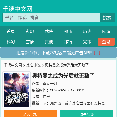
千读中文网
搜索
首页
玄幻
武侠
都市
历史
网游
科幻
言情
其他
排行
完本
登录
追看新章节，下载本站客户端无广告APP
↓↓↓
千读中文网
>
其它小说
> 奥特曼之成为光后就无敌了
奥特曼之成为光后就无敌了
作者：
季春十月
更新时间：2026-02-07 17:30:31
状态：连载
最新章节：
篇外谈：或许其它世界里有奥特曼
加入书架
点击阅读