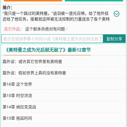
简介：
“我只是一个路过的奥特曼。”追羽被一道光召唤，给了他外挂
还给了他任务，接着就这样被无法控制的力量送去了各个奥特
曼的世界里伸张正义。身为一个新晋奥特曼，他开始了坑前辈的旅
其它作品：
这个剧本杀绝对有问题
/
途。“据说……你只要熬成汤就能变成光了。”大古：“？？？”……主角
无敌！别问数据，问就是无敌！只有会不会运用的问题，没有循序升
复制分享
级的问题。目前已经准备好四个世界的文案了，会继续增加。迪迦
（铺垫）→奈克瑟斯→欧布（过度）→盖亚→奈克瑟斯（剧情暴走）
《奥特曼之成为光后就无敌了》最新12章节
→XXX轻松向，已有完结文，不会太监！书友群：1046895992
您要是觉得《
奥特曼之成为光后就无敌了
》还不错的话请不要忘记向
篇外谈：或许其它世界里有奥特曼
您QQ群和微博微信里的朋友推荐哦！
篇外谈：假如世界上真的没有奥特曼
第16章 这个世界
第15章 时空洪流
第14章 纳拉克混战
第13章 拖延时间