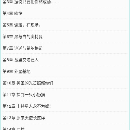
第3章 据说只要把你熬成汤……
第4章 幽怜
第5章 谢邀，在现场。
第6章 黑与白的奥特曼
第7章 迪迦与希尔格诺
第8章 基里艾洛德人
第9章 外星基地
第10章 神圣的光芒照耀你们
第11章 捡到一只小奶猫
第12章 卡特星人永不为奴！
第13章 原来天使长这样
第14章 西拉