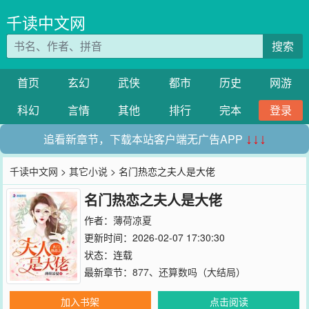
千读中文网
搜索
首页
玄幻
武侠
都市
历史
网游
科幻
言情
其他
排行
完本
登录
追看新章节，下载本站客户端无广告APP
↓↓↓
千读中文网
>
其它小说
> 名门热恋之夫人是大佬
名门热恋之夫人是大佬
作者：
薄荷凉夏
更新时间：2026-02-07 17:30:30
状态：连载
最新章节：
877、还算数吗（大结局）
加入书架
点击阅读