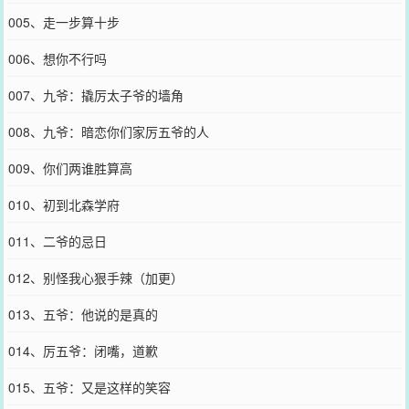
005、走一步算十步
006、想你不行吗
007、九爷：撬厉太子爷的墙角
008、九爷：暗恋你们家厉五爷的人
009、你们两谁胜算高
010、初到北森学府
011、二爷的忌日
012、别怪我心狠手辣（加更）
013、五爷：他说的是真的
014、厉五爷：闭嘴，道歉
015、五爷：又是这样的笑容