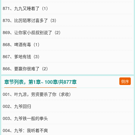
871、九九又睡着了（1）
870、比厉陌寒讨喜多了（3）
869、让你家小叔叔别说了（2）
868、啤酒有毒（1）
867、爹地有钱（3）
866、要赢你很难了（2）
章节列表，第1章~ 100章/共877章
倒序
001、叶九凉，劳资要杀了你（求收）
002、九爷回归
003、九爷铁一般的拳头
004、九爷：我听着不爽