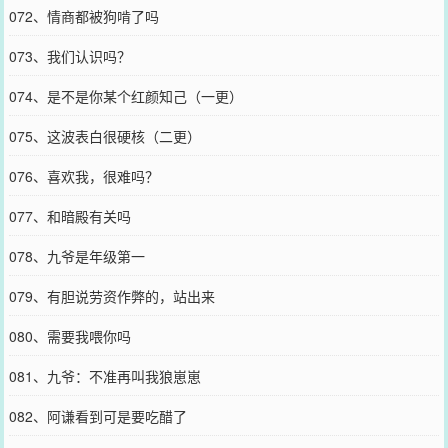
072、情商都被狗啃了吗
073、我们认识吗？
074、是不是你某个红颜知己（一更）
075、这波表白很硬核（二更）
076、喜欢我，很难吗？
077、和暗殿有关吗
078、九爷是年级第一
079、有胆说劳资作弊的，站出来
080、需要我喂你吗
081、九爷：不准再叫我狼崽崽
082、阿谦看到可是要吃醋了