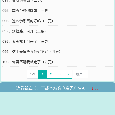
094、情商为负数（二更）
095、季影帝疑似隐婚（三更）
096、这么佛系真的好吗（一更）
097、别挡路，闪开（二更）
098、五爷找上门来了（三更）
099、这个泰迪熊换你好不好（四更）
100、你再不醒我就走了（五更）
1/9
1
2
3
»
追看新章节，下载本站客户端无广告APP
↓↓↓
本站所有收录的内容均来自互联网，如有侵权我们将尽快删除。
网站地图