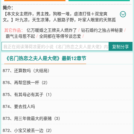
简介：
【本文女主燃炸，男主拽，狗粮一堆，虐渣打怪＋双宠爽
文。】叶九凉，天生凉薄，人狠路子野，叶家人眼里的天煞孤
星，吃瓜群众口中的“九爷”。都说，嚣张不过叶九凉，她排第二无人
其它作品：
亿万暖婚之王牌夫人燃炸了
/
钻石婚约之独占神秘妻
/
第一。气人的是，在厉陌寒眼中，她是他的小混蛋，是他厉陌寒要宠
霸气主母惹不起
/
全网都在等傅爷谈恋爱
/
上天的心尖宝。京城盛传，厉家太子爷，一记眼神都能将人挫骨扬
灰。可就是这么矜贵高冷的主，竟然被叶九凉调戏了，而且貌似
复制分享
还……脸红了。＊＊相识，她被一群狼狗包围，却气定神闲地坐在沙
发上和他的属下们“聊人生。”相知，她觉得厉陌寒是全世界最帅最酷
《名门热恋之夫人是大佬》最新12章节
最炸的男人，是她叶九凉唯一想撩的男人。相爱，她叶九凉要做整个
京都最嚣张的崽，谁敢算计她家厉陌寒，就得做好她开挖掘机去刨他
877、还算数吗（大结局）
家祖坟的准备。狗粮篇：某心机女哔哔说：“叶九凉，你不就是冲着厉
陌寒的钱……”话还没说完，一根七彩棒棒糖砸向她的脑袋。“肤浅。”
876、再帮您换一杯（2）
叶九凉双手抄着裤兜，眉眼满是蔑意，“一点都不懂得欣赏我家厉陌寒
的盛世美颜。”她分明就是冲着他的盛世美颜去的。
875、有其母必有其子（1）
您要是觉得《
名门热恋之夫人是大佬
》还不错的话请不要忘记向您QQ
群和微博微信里的朋友推荐哦！
874、要去找人吗
873、用三年做最大的豪赌（3）
872、小宝又被丢一边（2）