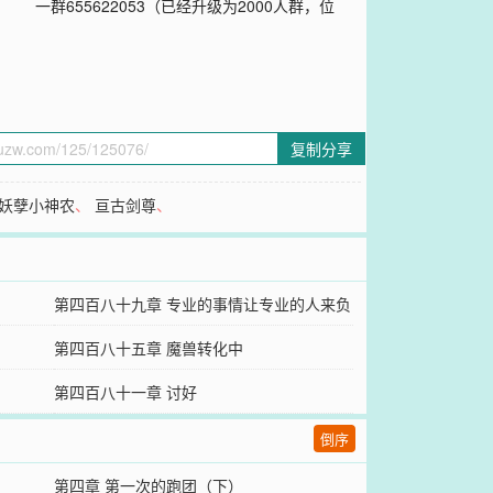
655622053（已经升级为2000人群，位
复制分享
妖孽小神农
、
亘古剑尊
、
）
第四百八十九章 专业的事情让专业的人来负
责
第四百八十五章 魔兽转化中
第四百八十一章 讨好
倒序
第四章 第一次的跑团（下）