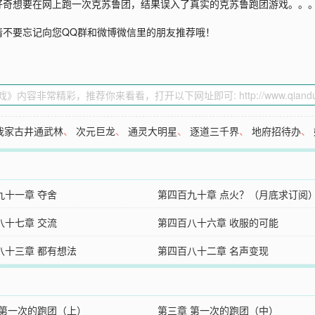
想要在网上跑一次克苏鲁团，结果误入了真实的克苏鲁跑团游戏。。。 一群
请不要忘记向您QQ群和微博微信里的朋友推荐哦！
我家古井通武林
、
次元巨龙
、
通灵大明星
、
逐道三千界
、
地府招待办
、
九十一章 夺舍
第四百九十章 点火？（月底求订阅
八十七章 交流
第四百八十六章 收服的可能
八十三章 都有想法
第四百八十二章 名声变现
 第一次的跑团（上）
第三章 第一次的跑团（中）