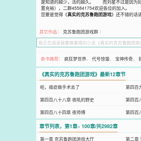
是知道的越少，活的越久。 而刘星不过是因为好奇
置充裕），二群455841754欢迎各位的加入。
您要是觉得《
真实的克苏鲁跑团游戏
》还不错的话
其它作品：
克苏鲁跑团游戏群
/
新书推荐：
疯狂梦世界
、
代号惊蛰
、
宝神传奇
、
《真实的克苏鲁跑团游戏》最新12章节
呃，癌症做手术去了
第四百
第四百八十八章 夜吼的野史
第四百
第四百八十四章 夜师傅
第四百
章节列表，第1章~ 100章/共2982章
第一章 克苏鲁跑团游戏大厅
第二章