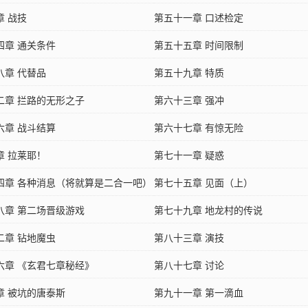
章 战技
第五十一章 口述检定
四章 通关条件
第五十五章 时间限制
八章 代替品
第五十九章 特质
二章 拦路的无形之子
第六十三章 强冲
六章 战斗结算
第六十七章 有惊无险
章 拉莱耶！
第七十一章 疑惑
四章 各种消息（将就算是二合一吧）
第七十五章 见面（上）
八章 第二场晋级游戏
第七十九章 地龙村的传说
二章 钻地魔虫
第八十三章 演技
六章 《玄君七章秘经》
第八十七章 讨论
章 被坑的唐泰斯
第九十一章 第一滴血