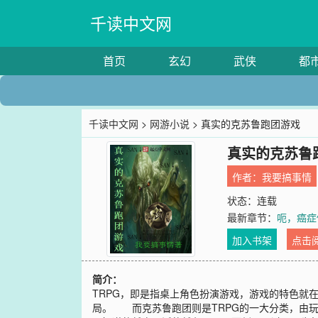
千读中文网
首页
玄幻
武侠
都
千读中文网
>
网游小说
> 真实的克苏鲁跑团游戏
真实的克苏鲁
作者：
我要搞事情
状态：连载
最新章节：
呃，癌症
加入书架
点击
简介：
TRPG，即是指桌上角色扮演游戏，游戏的特色就
局。 而克苏鲁跑团则是TRPG的一大分类，由