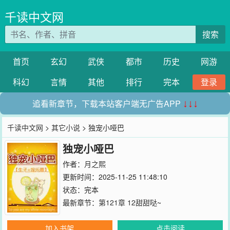
千读中文网
搜索
首页
玄幻
武侠
都市
历史
网游
科幻
言情
其他
排行
完本
登录
追看新章节，下载本站客户端无广告APP
↓↓↓
千读中文网
>
其它小说
> 独宠小哑巴
独宠小哑巴
作者：
月之熙
更新时间：2025-11-25 11:48:10
状态：完本
最新章节：
第121章 12甜甜哒~
加入书架
点击阅读