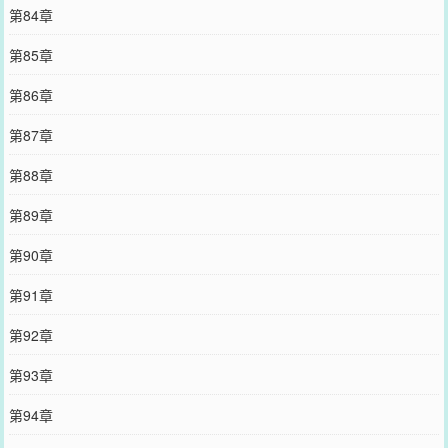
第84章
第85章
第86章
第87章
第88章
第89章
第90章
第91章
第92章
第93章
第94章