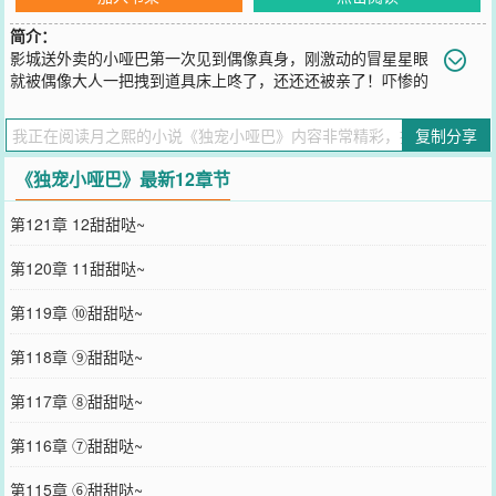
简介：
影城送外卖的小哑巴第一次见到偶像真身，刚激动的冒星星眼
就被偶像大人一把拽到道具床上咚了，还还还被亲了！吓惨的
小哑巴赏了偶像一个小粉拳。雷影帝：很好，你做替身，陪我演场强
戏。小哑巴：(△|||)软萌指数：★★★★★甜宠指数：★★★★★超超
复制分享
超霸道影帝攻温润呆萌傻白甜受PS:甜文♂生子♂主受♂日常♂攻宠受
啊一句话简介：影帝大人很冷，但恋爱起来超甜~
《独宠小哑巴》最新12章节
您要是觉得《
独宠小哑巴
》还不错的话请不要忘记向您QQ群和微博微
信里的朋友推荐哦！
第121章 12甜甜哒~
第120章 11甜甜哒~
第119章 ⑩甜甜哒~
第118章 ⑨甜甜哒~
第117章 ⑧甜甜哒~
第116章 ⑦甜甜哒~
第115章 ⑥甜甜哒~