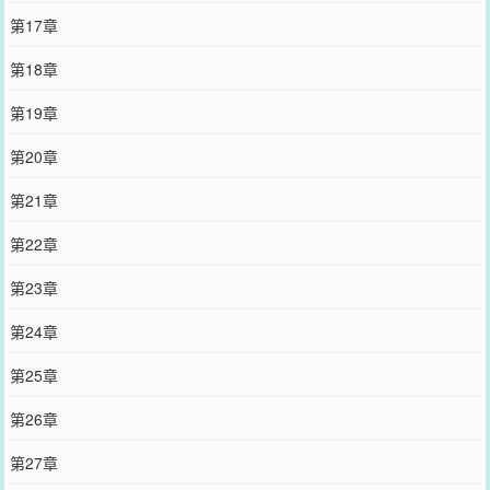
第17章
第18章
第19章
第20章
第21章
第22章
第23章
第24章
第25章
第26章
第27章