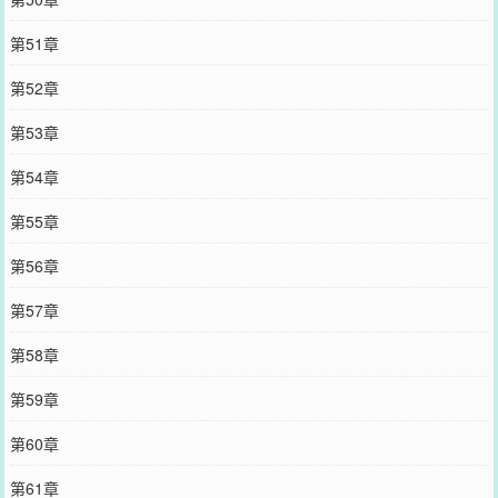
第51章
第52章
第53章
第54章
第55章
第56章
第57章
第58章
第59章
第60章
第61章