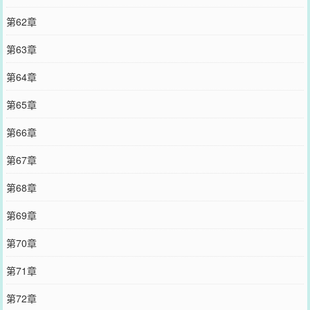
第62章
第63章
第64章
第65章
第66章
第67章
第68章
第69章
第70章
第71章
第72章