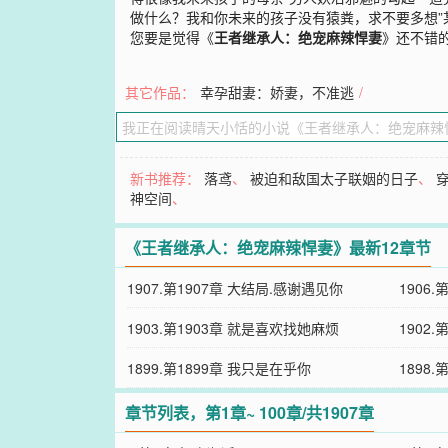
做什么？我和你未来的孩子没有猿粪，求不要多想”
您要是觉得《
王者继承人：绝宠麻辣悍妻
》还不错
其它作品：
幸孕甜妻：娇妻，不准逃
/
新书推荐：
落鸢
、
被迫和敌国太子联姻的日子
、
神空间
、
《王者继承人：绝宠麻辣悍妻》最新12章节
1907.第1907章 大结局.感谢遇见你
1906
1903.第1903章 就是喜欢找她麻烦
1902
1899.第1899章 我只是在乎你
1898
章节列表，第1章~ 100章/共1907章