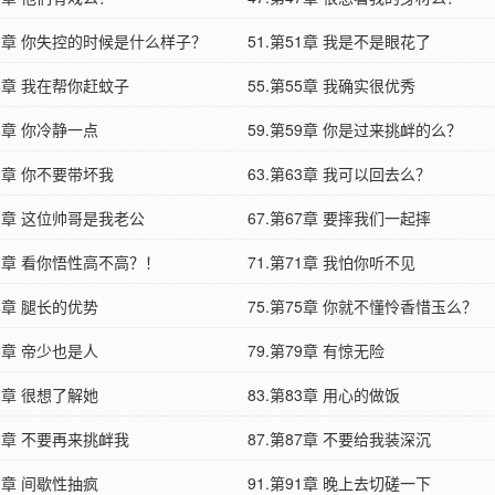
50章 你失控的时候是什么样子？
51.第51章 我是不是眼花了
54章 我在帮你赶蚊子
55.第55章 我确实很优秀
58章 你冷静一点
59.第59章 你是过来挑衅的么？
62章 你不要带坏我
63.第63章 我可以回去么？
66章 这位帅哥是我老公
67.第67章 要摔我们一起摔
70章 看你悟性高不高？！
71.第71章 我怕你听不见
74章 腿长的优势
75.第75章 你就不懂怜香惜玉么？
78章 帝少也是人
79.第79章 有惊无险
82章 很想了解她
83.第83章 用心的做饭
86章 不要再来挑衅我
87.第87章 不要给我装深沉
90章 间歇性抽疯
91.第91章 晚上去切磋一下