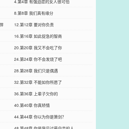
4.第4章 有强迫症的女人很可怕
8.第8章 我们真有缘分
凶悍
12.第12章 要对你负责
16.第16章 如此捉急的智商
20.第20章 我又不会吃了你
24.第24章 你不会发烧了吧
28.第28章 我们只是偶遇
32.第32章 不能如你所愿了
36.第36章 上辈子欠你的
40.第40章 你真矫情
44.第44章 你以为你是箫剑？
48.第48章 你是我见过最自恋的人