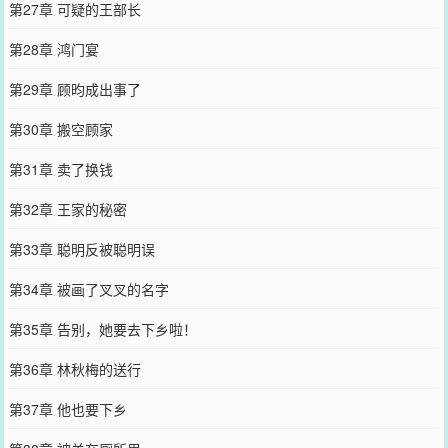
第27章 可疑的王部长
第28章 鸿门宴
第29章 顾昀成出事了
第30章 搬空顾家
第31章 卖了换钱
第32章 王家的秘密
第33章 聪明反被聪明误
第34章 被画了叉叉的名字
第35章 告别，她要去下乡啦！
第36章 林秋梅的送行
第37章 他也要下乡