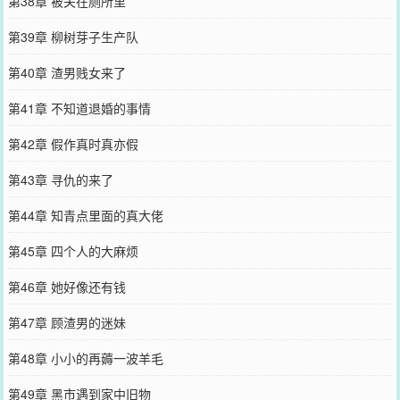
第38章 被关在厕所里
第39章 柳树芽子生产队
第40章 渣男贱女来了
第41章 不知道退婚的事情
第42章 假作真时真亦假
第43章 寻仇的来了
第44章 知青点里面的真大佬
第45章 四个人的大麻烦
第46章 她好像还有钱
第47章 顾渣男的迷妹
第48章 小小的再薅一波羊毛
第49章 黑市遇到家中旧物