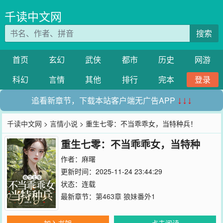
千读中文网
搜索
首页
玄幻
武侠
都市
历史
网游
科幻
言情
其他
排行
完本
登录
追看新章节，下载本站客户端无广告APP
↓↓↓
千读中文网
>
言情小说
> 重生七零：不当乖乖女，当特种兵！
重生七零：不当乖乖女，当特种
兵！
作者：
麻曙
更新时间：2025-11-24 23:44:29
状态：连载
最新章节：
第463章 狼妹番外1
加入书架
点击阅读