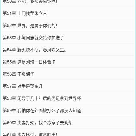
第50章 老纪，我都羡慕你呢！
第51章 上门找茬朱立言
第52章 世界，是属于你们的！
第53章 小陈同志就交给你护送了
第54章 野火烧不尽，春风吹又生。
第55章 这是刘琦一日体验卡
第56章 不负韶华
第57章 对手是贺东升
第58章 无异于几十年后的男足拿到世界杯
第59章 我怕你在外面被打死了都没人知道
第60章 夫妻打架，找个练家子去劝架
第61章 本次比试，陈念胜出！