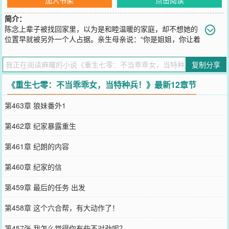
简介：
陈念上辈子被找回家里，以为是和睦温暖的家庭，却不想她的
位置早就被另外一个人占据。亲生母亲说：“你是姐姐，你让着
妹妹怎么了？”亲生父亲说：“陈念，你这孩子怎么一点都不争气？”哥
哥们说：“陈念，你哪里比得上小芸？”最后，陈念被绑着上了手术
复制分享
台，给那个抢了自己位置的养女纪芸换肾。重生回来后，陈念明白
了。什么骨肉亲情？什么家庭的温暖？她都不要了！这辈子，她只想
《重生七零：不当乖乖女，当特种兵！》最新12章节
过好自己的日子，让纪家人都滚得远远的！谁知，陈念转身就撞见了
老熟人，和他并肩作战，惺惺相惜。他说：“陈念，你值得这世上所有
第463章 狼妹番外1
的珍贵。”
您要是觉得《
重生七零：不当乖乖女，当特种兵！
》还不错的话请不
第462章 纪家暴露重生
要忘记向您QQ群和微博微信里的朋友推荐哦！
第461章 纪朗的内容
第460章 纪家的信
第459章 最后的任务 出发
第458章 这个六合帮，有大动作了！
第457张 我怎么觉得你有些不对劲呢？