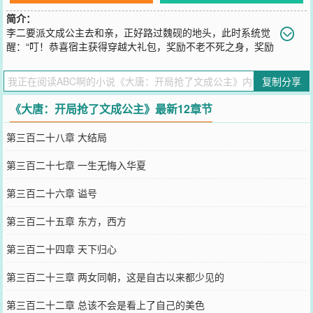
简介：
李二要派文成公主去和亲，正好路过魏砚的地头，此时系统觉
醒：“叮！恭喜宿主获得穿越大礼包，奖励不老不死之身，奖励
空想具现，奖励让别人变得不老不死次数×3……”这让原本正在西北当
马匪的魏砚瞬间对这一次的劫人充满了信心。“老大，听说下面是大唐
复制分享
去吐蕃和亲的车队，我看还是不要劫了吧？”魏砚道：“废什么话！这
更该劫！拿一个女人去换取大唐盛世，大唐的男儿都死光了？”说罢，
《大唐：开局抢了文成公主》最新12章节
魏砚一人单枪匹马，直杀入和亲车队，一把将文成公主抢走。洞房花
烛夜。文成公主劝道：“你这样会不得好死的。”魏砚微微一笑：“我现
第三百二十八章 大结局
在最不怕的就是死。”
您要是觉得《
大唐：开局抢了文成公主
》还不错的话请不要忘记向您
第三百二十七章 一生无悔入华夏
QQ群和微博微信里的朋友推荐哦！
第三百二十六章 谥号
第三百二十五章 东方，西方
第三百二十四章 天下归心
第三百二十三章 两女同朝，这是自古以来都少见的
第三百二十二章 总该不会是看上了自己的美色