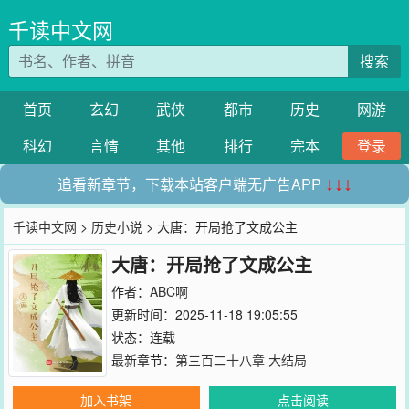
千读中文网
搜索
首页
玄幻
武侠
都市
历史
网游
科幻
言情
其他
排行
完本
登录
追看新章节，下载本站客户端无广告APP
↓↓↓
千读中文网
>
历史小说
> 大唐：开局抢了文成公主
大唐：开局抢了文成公主
作者：
ABC啊
更新时间：2025-11-18 19:05:55
状态：连载
最新章节：
第三百二十八章 大结局
加入书架
点击阅读