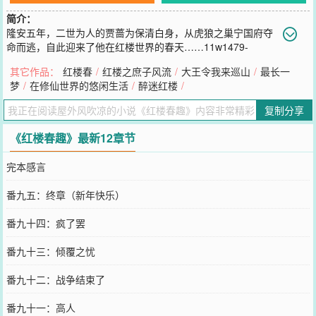
简介：
隆安五年，二世为人的贾蔷为保清白身，从虎狼之巢宁国府夺
命而逃，自此迎来了他在红楼世界的春天……11w1479-
108423
其它作品：
红楼春
/
红楼之庶子风流
/
大王令我来巡山
/
最长一
您要是觉得《
红楼春趣
》还不错的话请不要忘记向您QQ群和微博微信
梦
/
在修仙世界的悠闲生活
/
醉迷红楼
/
里的朋友推荐哦！
复制分享
《红楼春趣》最新12章节
完本感言
番九五：终章（新年快乐）
番九十四：疯了罢
番九十三：倾覆之忧
番九十二：战争结束了
番九十一：高人