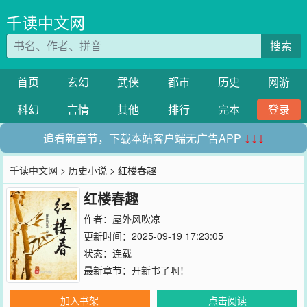
千读中文网
搜索
首页
玄幻
武侠
都市
历史
网游
科幻
言情
其他
排行
完本
登录
追看新章节，下载本站客户端无广告APP
↓↓↓
千读中文网
>
历史小说
> 红楼春趣
红楼春趣
作者：
屋外风吹凉
更新时间：2025-09-19 17:23:05
状态：连载
最新章节：
开新书了啊！
加入书架
点击阅读