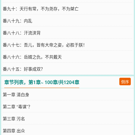
番九十：天行有常，不为尧存，不为桀亡
番八十九：内乱
番八十八：汗流浃背
番八十七：吾儿，皆有大帝之姿，必胜于朕！
番八十六：岳婿之仇，不共戴天
番八十五：好事成双？
章节列表，第1章~ 100章/共1204章
倒序
第一章 清白身
第二章 “毒谋”？
第三章 污名
第四章 出众